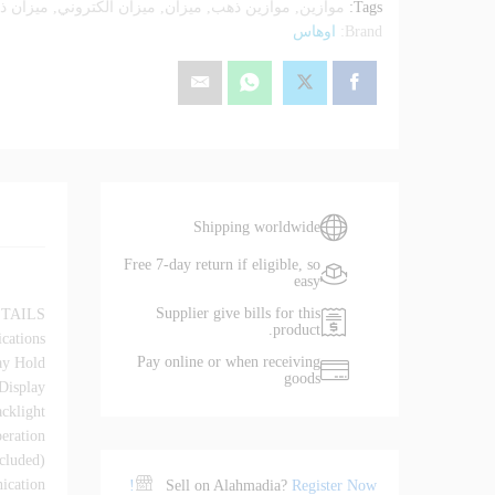
Tags:
موازين
,
موازين ذهب
,
ميزان
,
ميزان الكتروني
,
ميزان ذ
Brand:
اوهاس
Shipping worldwide
Free 7-day return if eligible, so
easy
Supplier give bills for this
TAILS
product.
cations
Pay online or when receiving
ay Hold
goods
Display
acklight
eration
cluded)
cation
Sell on Alahmadia?
Register Now!