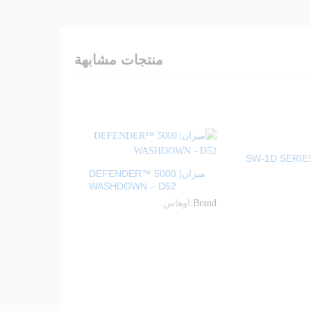
منتجات مشابهة
ميزان| DEFENDER™ 5000
WASHDOWN – D52
Brand:
اوهاس