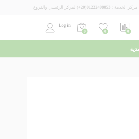
Add to Cart
مركز الخدمة :
01222498853(20+)
المركز الرئيسي والفروع
Log in
0
0
0
دية