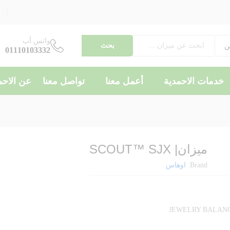
واتس أب
بحث
ن
01110103332
خدمات الاحمدية
أعمل معنا
تواصل معنا
عن الاحم
ميزان| SCOUT™ SJX
Brand:
اوهاس
JEWELRY BALAN