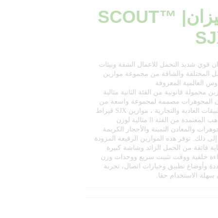
ميزان| SCOUT™
SJ
ن قوي شديد التحمل للاعمال الشقة وبيئات
ل المختلفة والشاقة من مجموعة موازين
وس العالمية المعروفة
ين محمولة قانونية من الفئة الثانية مثالية
ن المجوهرات مصممة لمجموعة واسعة من
التطبيقات العادية والتجارية ، موازين SJX قيراط
والذهب المعتمدة من الفئة ll مثالية لوزن
وهرات والمعادن الثمينة والأحجار الكريمة
إلى ذلك. توفر هذه الموازين الرفيعة المزودة
ية فائقة من الحمل الزائد وشاشة كبيرة
ءة خلفية ووقت تثبيت سريع ووحدات وزن
دة وأوضاع تطبيق وخيارات اتصال، تجربة
سهلة الاستخدام حقا.