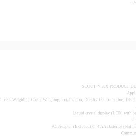
هب
SCOUT™ SJX PRODUCT DE
Appli
Percent Weighing, Check Weighing, Totalization, Density Determination, Displ
Liquid crystal display (LCD) with b
Op
AC Adapter (Included) or 4 AA Batteries (Not in
Communi