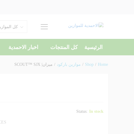
ميزان| SCOUT™ SJX
شرح المنتج
مراجعات (0)
كل الموازي
الرئيسية
كل المنتجات
اخبار الاحمدية
Home
/
Shop
/
موازين باركود
/
ميزان| SCOUT™ SJX
Status:
In stock
CES