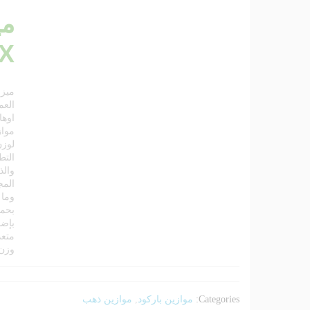
X
ميزا
العم
اوها
مواز
لوز
المج
وما 
بحما
بإضا
متعد
وزن 
Categories:
موازين باركود
,
موازين ذهب