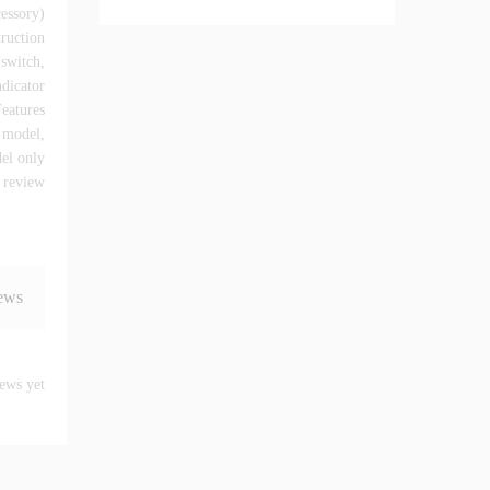
essory)
ruction
 switch,
ndicator
eatures
g model,
el only
review.
ews
ews yet.