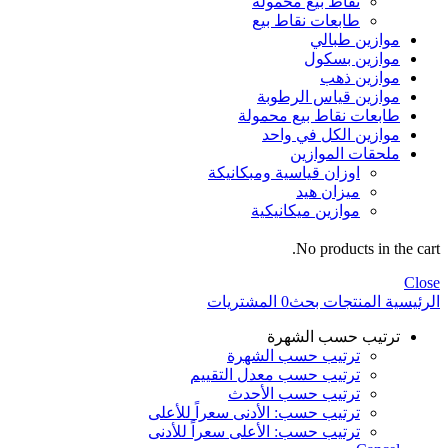
نقاط بيع محمولة
طابعات نقاط بيع
موازين طبالي
موازين بسكول
موازين ذهب
موازين قياس الرطوبة
طابعات نقاط بيع محمولة
موازين الكل في واحد
ملحقات الموازين
اوزان قياسية ومبكانيكة
ميزان هيد
موازين ميكانيكية
No products in the cart.
Close
الرئيسية
المنتجات
بحث
0
المشتريات
ترتيب حسب الشهرة
ترتيب حسب الشهرة
ترتيب حسب معدل التقييم
ترتيب حسب الأحدث
ترتيب حسب: الأدنى سعراً للأعلى
ترتيب حسب: الأعلى سعراً للأدنى