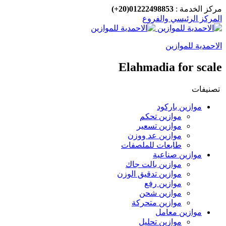
مركز الخدمة :
01222498853(20+)
المركز الرئيسي والفروع
الاحمدية للموازين
Elahmadia for scale
تصنيفات
موازين باركود
موازين تحكم
موازين تسعير
موازين عد ووزن
طابعات للملصفات
موازين صناعية
موازين بالت جاك
موازين تدقيق الوزن
موازين رفع
موازين شحن
موازين متحركة
موازين معامل
موازين تحليل