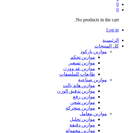
0
0
No products in the cart.
Log in
الرئيسية
كل المنتجات
موازين باركود
موازين تحكم
موازين تسعير
موازين عد ووزن
طابعات للملصفات
موازين صناعية
موازين هاند بالت
موازين تدقيق الوزن
موازين رفع
موازين شحن
موازين متحركة
موازين معامل
موازين تحليل
موازين دقيقة
موازين محمولة