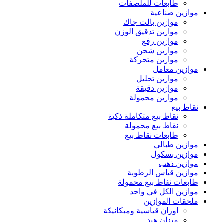
طابعات للملصفات
موازين صناعية
موازين بالت جاك
موازين تدقيق الوزن
موازين رفع
موازين شحن
موازين متحركة
موازين معامل
موازين تحليل
موازين دقيقة
موازين محمولة
نقاط بيع
نقاط بيع متكاملة ذكية
نقاط بيع محمولة
طابعات نقاط بيع
موازين طبالي
موازين بسكول
موازين ذهب
موازين قياس الرطوبة
طابعات نقاط بيع محمولة
موازين الكل في واحد
ملحقات الموازين
اوزان قياسية ومبكانيكة
ميزان هيد