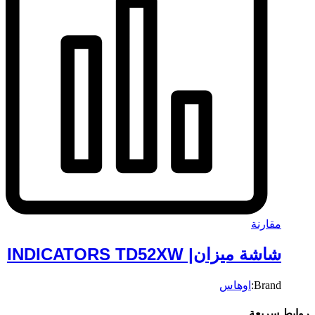
مقارنة
شاشة ميزان| INDICATORS TD52XW
Brand:
اوهاس
روابط سريعة