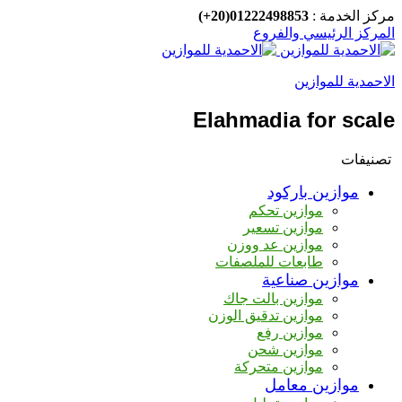
مركز الخدمة :
01222498853(20+)
المركز الرئيسي والفروع
الاحمدية للموازين
Elahmadia for scale
تصنيفات
موازين باركود
موازين تحكم
موازين تسعير
موازين عد ووزن
طابعات للملصفات
موازين صناعية
موازين بالت جاك
موازين تدقيق الوزن
موازين رفع
موازين شحن
موازين متحركة
موازين معامل