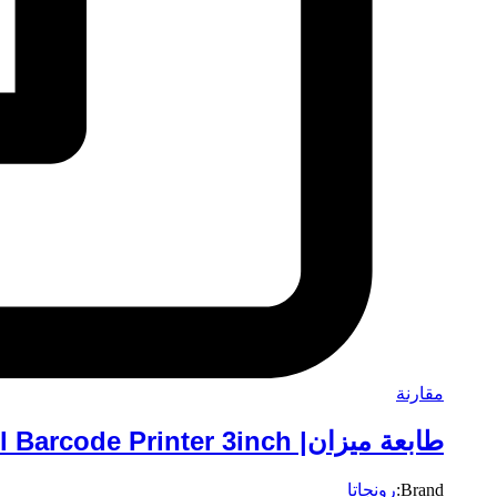
مقارنة
طابعة ميزان| RP80VI Thermal Label Barcode Printer 3inch
Brand:
رونجاتا