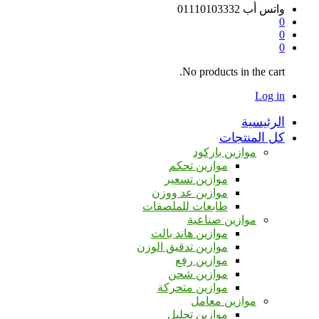
واتس أب
01110103332
0
0
0
No products in the cart.
Log in
الرئيسية
كل المنتجات
موازين باركود
موازين تحكم
موازين تسعير
موازين عد ووزن
طابعات للملصفات
موازين صناعية
موازين هاند بالت
موازين تدقيق الوزن
موازين رفع
موازين شحن
موازين متحركة
موازين معامل
موازين تحليل