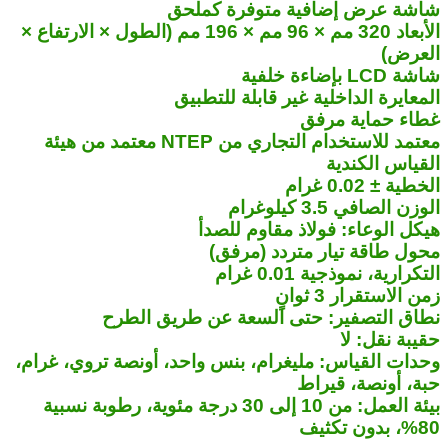
شاشة عرض إضافية متوفرة كملحق
الأبعاد 320 مم × 96 مم × 196 مم (الطول × الارتفاع ×
العرض)
شاشة LCD بإضاءة خلفية
المعايرة الداخلية غير قابلة للتطبيق
غطاء حماية مرفق
معتمد للاستخدام التجاري من NTEP معتمد من هيئة
القياس الكندية
الخطية ± 0.02 غرام
الوزن الصافي 3.5 كيلوغرام
هيكل الوعاء: فولاذ مقاوم للصدأ
محول طاقة تيار متردد (مرفق)
التكرارية، نموذجية 0.01 غرام
زمن الاستقرار 3 ثوانٍ
نطاق التصفير: حتى السعة عن طريق الطرح
حقيبة نقل: لا
وحدات القياس: مليغرام، بنس واحد، أونصة تروي، غرام،
حبة، أونصة، قيراط
بيئة العمل: من 10 إلى 30 درجة مئوية، رطوبة نسبية
80%، بدون تكثيف