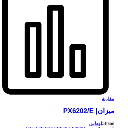
مقارنة
ميزان| PX6202/E
Brand:
اوهاس