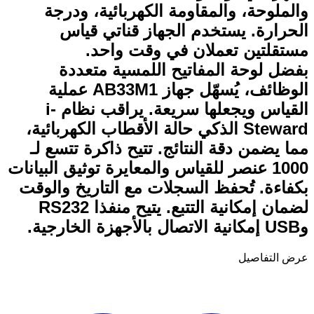
والملوحة، والمقاومة الكهربائية، ودرجة
الحرارة. يستخدم الجهاز قناتي قياس
مستقلتين تعملان في وقت واحد.
بفضل لوحة المفاتيح اللمسية متعددة
الوظائف، يُسهّل جهاز AB33M1 عملية
القياس ويجعلها سريعة. يراقب نظام i-
Steward الذكي حالة الأقطاب الكهربائية،
مما يضمن دقة النتائج. تتيح ذاكرة تتسع لـ
1000 عنصر للقياس والمعايرة توثيق البيانات
بكفاءة. تُحفظ السجلات مع التاريخ والوقت
لضمان إمكانية التتبع. يتيح منفذا RS232
وUSB إمكانية الاتصال بالأجهزة الخارجية.
عرض التفاصيل