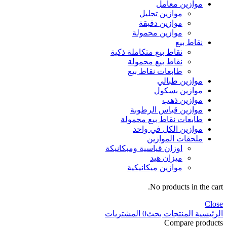
موازين معامل
موازين تحليل
موازين دقيقة
موازين محمولة
نقاط بيع
نقاط بيع متكاملة ذكية
نقاط بيع محمولة
طابعات نقاط بيع
موازين طبالي
موازين بسكول
موازين ذهب
موازين قياس الرطوبة
طابعات نقاط بيع محمولة
موازين الكل في واحد
ملحقات الموازين
اوزان قياسية ومبكانيكة
ميزان هيد
موازين ميكانيكية
No products in the cart.
Close
الرئيسية
المنتجات
بحث
0
المشتريات
Compare products