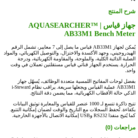
شرح المنتج
جهاز قياس | AQUASEARCHER™
AB33M1 Bench Meter
يُمكن لجهاز AB33M1 قياس ما يصل إلى 7 معايير، تشمل الرقم
الهيدروجيني، وجهد الأكسدة والاختزال، والتوصيل الكهربائي، والمواد
الصلبة الذائبة الكلية، والملوحة، والمقاومة الكهربائية، ودرجة
الحرارة. يستخدم الجهاز قناتي قياس مستقلتين تعملان في وقت
واحد.
بفضل لوحات المفاتيح اللمسية متعددة الوظائف، يُسهّل جهاز
AB33M1 عملية القياس ويجعلها سريعة. يراقب نظام i-Steward
الذكي حالة الأقطاب الكهربائية، مما يضمن دقة النتائج.
تتيح ذاكرة تتسع لـ 1000 عنصر للقياس والمعايرة توثيق البيانات
بكفاءة. تُحفظ السجلات مع التاريخ والوقت لضمان إمكانية التتبع.
كما يُتيح منفذا RS232 وUSB إمكانية الاتصال بالأجهزة الخارجية.
مراجعات (0)