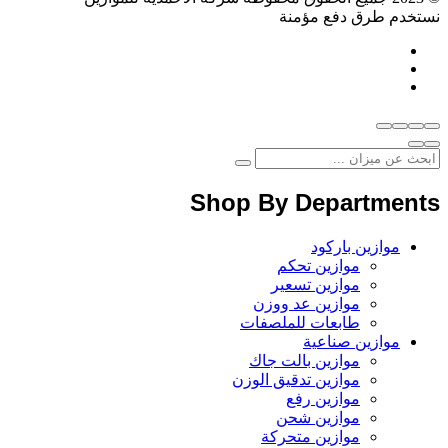
نستخدم طرق دفع مؤمنة
Shop By Departments
موازين باركود
موازين تحكم
موازين تسعير
موازين عد ووزن
طابعات للملصفات
موازين صناعية
موازين بالت جاك
موازين تدقيق الوزن
موازين رفع
موازين شحن
موازين متحركة